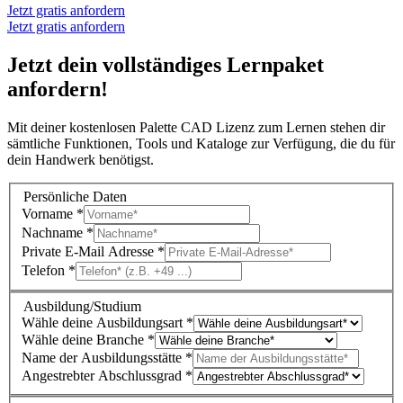
Jetzt gratis anfordern
Jetzt gratis anfordern
Jetzt dein vollständiges Lernpaket
anfordern!
Mit deiner kos­ten­lo­sen Pa­let­te CAD Li­zenz zum Ler­nen ste­hen dir
sämt­li­che Funk­tio­nen, Tools und Ka­ta­lo­ge zur Ver­fü­gung, die du für
dein Hand­werk be­nö­tigst.
Persönliche Daten
Vorname
*
Nachname
*
Private E-Mail Adresse
*
Telefon
*
Ausbildung/Studium
Wähle deine Ausbildungsart
*
Wähle deine Branche
*
Name der Ausbildungsstätte
*
Angestrebter Abschlussgrad
*