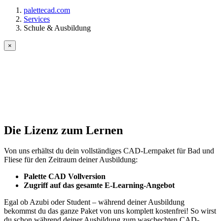
palettecad.com
Services
Schule & Ausbildung
×
Kos­ten­lo­se Palette CAD-Li­zenz für Schü­
ler und Stu­den­ten
Die Lizenz zum Lernen
Von uns erhältst du dein vollständiges CAD-Lernpaket für Bad und
Fliese für den Zeitraum deiner Ausbildung:
Palette CAD Vollversion
Zugriff auf das gesamte E-Learning-Angebot
Egal ob Azubi oder Student – während deiner Ausbildung
bekommst du das ganze Paket von uns komplett kostenfrei! So wirst
du schon während deiner Ausbildung zum waschechten CAD-