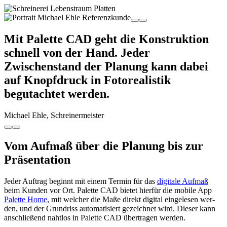
Mit Palette CAD geht die Konstruktion
schnell von der Hand. Jeder
Zwischenstand der Planung kann dabei
auf Knopfdruck in Fotorealistik
begutachtet werden.
Michael Ehle, Schreinermeister
Vom Auf­maß über die Pla­nung bis zur
Prä­sen­ta­ti­on
Je­der Auf­trag be­ginnt mit ei­nem Ter­min für das
di­gi­ta­le Auf­maß
beim Kun­den vor Ort. Pa­let­te CAD bie­tet hier­für die mo­bi­le App
Pa­let­te Home
, mit wel­cher die Maße di­rekt di­gi­tal ein­ge­le­sen wer­
den, und der Grund­riss au­to­ma­ti­siert ge­zeich­net wird. Die­ser kann
an­schlie­ßend naht­los in Pa­let­te CAD über­tra­gen wer­den.