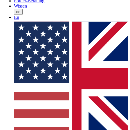
Förder-Beratung
Wissen
de
En