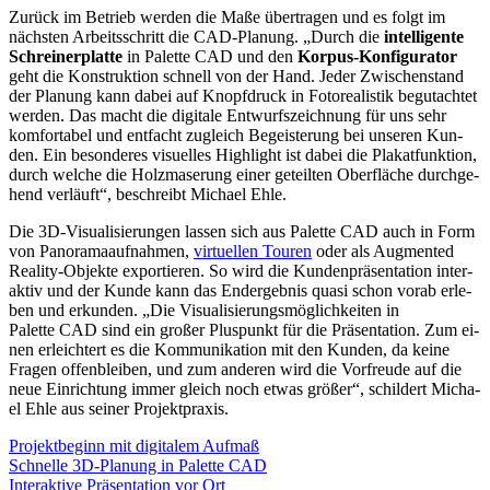
Zu­rück im Be­trieb wer­den die Maße über­tra­gen und es folgt im
nächs­ten Ar­beits­schritt die CAD-Pla­nung. „Durch die
in­tel­li­gen­te
Schrei­ner­plat­te
in Pa­let­te CAD und den
Kor­pus-Kon­fi­gu­ra­tor
geht die Kon­struk­ti­on schnell von der Hand. Je­der Zwi­schen­stand
der Pla­nung kann da­bei auf Knopf­druck in Fo­to­rea­lis­tik be­gut­ach­tet
wer­den. Das macht die di­gi­ta­le Ent­wurfs­zeich­nung für uns sehr
kom­for­ta­bel und ent­facht zu­gleich Be­geis­te­rung bei un­se­ren Kun­
den. Ein be­son­de­res vi­su­el­les High­light ist da­bei die Pla­kat­funk­ti­on,
durch wel­che die Holz­ma­se­rung ei­ner ge­teil­ten Ober­flä­che durch­ge­
hend ver­läuft“, be­schreibt Mi­cha­el Ehle.
Die 3D-Vi­sua­li­sie­run­gen las­sen sich aus Pa­let­te CAD auch in Form
von Pan­ora­ma­auf­nah­men,
virtuellen Touren
oder als Aug­men­ted
Rea­li­ty-Ob­jek­te ex­por­tie­ren. So wird die Kun­den­prä­sen­ta­ti­on in­ter­
ak­tiv und der Kun­de kann das End­er­geb­nis qua­si schon vor­ab er­le­
ben und er­kun­den. „Die Vi­sua­li­sie­rungs­mög­lich­kei­ten in
Palette CAD sind ein gro­ßer Plus­punkt für die Prä­sen­ta­ti­on. Zum ei­
nen er­leich­tert es die Kom­mu­ni­ka­ti­on mit den Kun­den, da kei­ne
Fra­gen of­fen­blei­ben, und zum an­de­ren wird die Vor­freu­de auf die
neue Ein­rich­tung im­mer gleich noch et­was grö­ßer“, schil­dert Mi­cha­
el Ehle aus sei­ner Pro­jekt­pra­xis.
Pro­jekt­be­ginn mit di­gi­ta­lem Auf­maß
Schnel­le 3D-Pla­nung in Pa­let­te CAD
In­ter­ak­ti­ve Prä­sen­ta­ti­on vor Ort