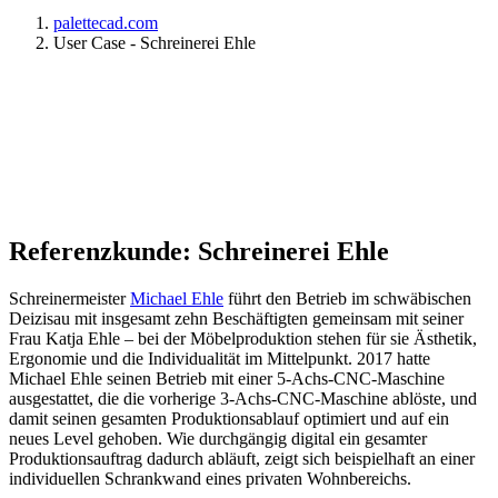
palettecad.com
User Case - Schreinerei Ehle
Mit CAD-Software individuell geplant,
effizient gefertigt
Mehr erfahren
Referenzkunde: Schreinerei Ehle
Schreinermeister
Michael Ehle
führt den Betrieb im schwäbischen
Deizisau mit insgesamt zehn Beschäftigten gemeinsam mit seiner
Frau Katja Ehle ­– bei der Möbelproduktion stehen für sie Ästhetik,
Ergonomie und die Individualität im Mittelpunkt. 2017 hatte
Michael Ehle seinen Betrieb mit einer 5-Achs-CNC-Maschine
ausgestattet, die die vorherige 3-Achs-CNC-Maschine ablöste, und
damit seinen gesamten Produktionsablauf optimiert und auf ein
neues Level gehoben. Wie durchgängig digital ein gesamter
Produktionsauftrag dadurch abläuft, zeigt sich beispielhaft an einer
individuellen Schrankwand eines privaten Wohnbereichs.