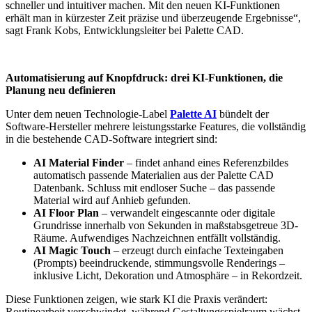
schneller und intuitiver machen. Mit den neuen KI-Funktionen
erhält man in kürzester Zeit präzise und überzeugende Ergebnisse“,
sagt Frank Kobs, Entwicklungsleiter bei Palette CAD.
Automatisierung auf Knopfdruck: drei KI-Funktionen, die
Planung neu definieren
Unter dem neuen Technologie-Label
Palette AI
bündelt der
Software-Hersteller mehrere leistungsstarke Features, die vollständig
in die bestehende CAD-Software integriert sind:
AI Material Finder
– findet anhand eines Referenzbildes
automatisch passende Materialien aus der Palette CAD
Datenbank. Schluss mit endloser Suche – das passende
Material wird auf Anhieb gefunden.
AI Floor Plan
– verwandelt eingescannte oder digitale
Grundrisse innerhalb von Sekunden in maßstabsgetreue 3D-
Räume. Aufwendiges Nachzeichnen entfällt vollständig.
AI Magic Touch
– erzeugt durch einfache Texteingaben
(Prompts) beeindruckende, stimmungsvolle Renderings –
inklusive Licht, Dekoration und Atmosphäre – in Rekordzeit.
Diese Funktionen zeigen, wie stark KI die Praxis verändert:
Routinearbeit verschwindet, während Gestaltungsspielraum wächst.