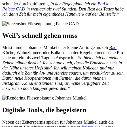
schnel­ler durch­zu­füh­ren.
„In der Regel plane ich ein
Bad in
Palette CAD
in weniger als zwei Stunden. Den Rest des Tages habe
ich dann Zeit für mein eigentliches Handwerk auf der Baustelle.“
Weil’s schnell ge­hen muss
Meist nimmt Jo­han­nes Mün­kel eher klei­ne Auf­trä­ge an. Ob
Bad
,
Kü­che, Wohn­zim­mer oder Bal­kon – in der Re­gel neh­men sei­ne Pro­
jek­te nur ein bis zwei Tage in An­spruch.
„So bleibe ich bei meiner
Zeiteinteilung flexibel. Ich schaue auch, dass die Baustellen stets in
der Nähe unseres Hofs sind. Ich will meinen Kollegen und mir
dadurch die Zeit für An- und Abreise sparen, um produktiver zu sein.
Durch neue Kooperationen mit Firmen, die durch meinen
Instagram-Kanal entstanden sind, ist meine verfügbare Zeit
inzwischen noch knapper geworden.“
Digitale Tools, die begeistern
Neben der Zeitersparnis spielen für Johannes Münkel auch die