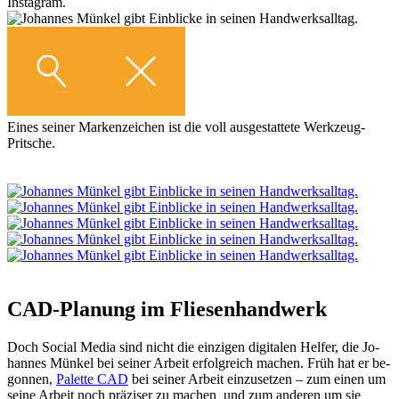
Instagram.
Eines seiner Markenzeichen ist die voll ausgestattete Werkzeug-
Pritsche.
CAD-Pla­nung im Flie­sen­hand­werk
Doch So­ci­al Me­dia sind nicht die ein­zi­gen di­gi­ta­len Hel­fer, die Jo­
han­nes Mün­kel bei sei­ner Ar­beit er­folg­reich ma­chen. Früh hat er be­
gon­nen,
Pa­let­te CAD
bei sei­ner Ar­beit ein­zu­set­zen – zum ei­nen um
sei­ne Ar­beit noch prä­zi­ser zu ma­chen und zum an­de­ren um sie