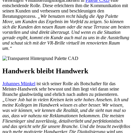
vielseitigen Visualisierungsmöglichkeiten in
Palette CAD
eine
entscheidende Rolle. Diese erleichtern ihm die Kommunikation mit
seinen Kunden und verbessern und beschleunigen den
Beratungsprozess.
„Wir benutzen recht häufig die App Palette
Move, um Kunden das Ergebnis im Vorfeld zu zeigen. So können
sich die Kunden den neuen Raum oder die neue Terrasse am besten
vorstellen und sind direkt überzeugt. Und wenn es die Situation
gerade ergibt, kommt ein Kunde auch mal zu uns in die Ausstellung
und schaut sich mit der VR-Brille virtuell im renovierten Raum
um.“
Handwerk bleibt Handwerk
Johannes Münkel
ist sich seiner Rolle als Botschafter für das
Meister-Handwerk sehr bewusst und ihm liegt viel daran seine
Branche glaubwürdig und ehrlich nach außen zu präsentieren.
„Unser Job hat in vielen Kreisen kein sehr hohes Ansehen. Ich und
meine Kollegen im Handwerk wissen es aber besser. Wir wissen,
was wir können, wir kennen die Realität, und die sieht nun mal so
aus, dass wir nahezu nie Reklamationen bekommen. Die meisten
Fliesenleger sind zuverlässig, detailverliebt und perfektionistisch
und das spricht sehr für unsere Branche. Und die braucht zweifellos
noch mehr motivierte Handwerker. Die Digitalisierung wird uns