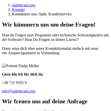
palettecad.com
Kontakt
Kontaktiere uns- Split- Kundenservice
Wir kümmern uns um deine Fragen!
Hast du Fragen zum Programm oder tech­ni­sche Schwie­rig­kei­ten mit
der Software? Hast Du Fra­gen zu dei­ner Li­zenz?
Dann setze dich über un­ser Kon­takt­for­mu­lar ein­fach mit un­se­
ren An­sprech­part­nern in Ver­bin­dung.
Gern bin ich für dich da.
+49 711 9595 0
info@palettecad.com
Wir freuen uns auf deine Anfrage