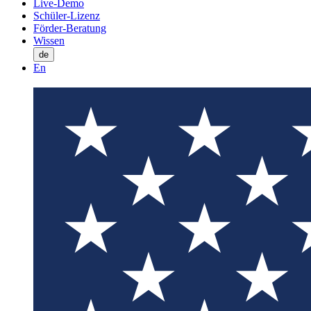
Live-Demo
Schüler-Lizenz
Förder-Beratung
Wissen
de
En