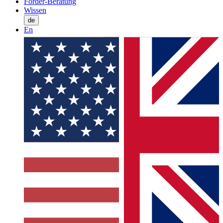
Förder-Beratung
Wissen
de
En